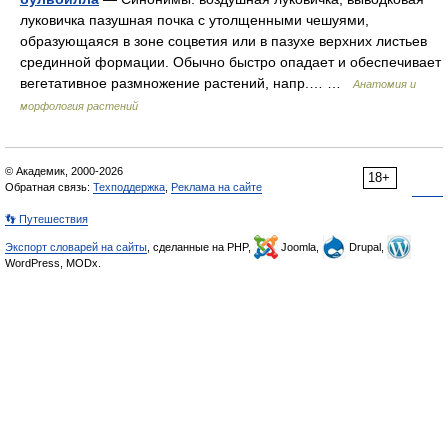
луковичка пазушная почка с утолщенными чешуями,
образующаяся в зоне соцветия или в пазухе верхних листьев
срединной формации. Обычно быстро опадает и обеспечивает
вегетативное размножение растений, напр.… …
Анатомия и
морфология растений
© Академик, 2000-2026
18+
Обратная связь:
Техподдержка
,
Реклама на сайте
👣 Путешествия
Экспорт словарей на сайты
, сделанные на PHP,
Joomla,
Drupal,
WordPress, MODx.